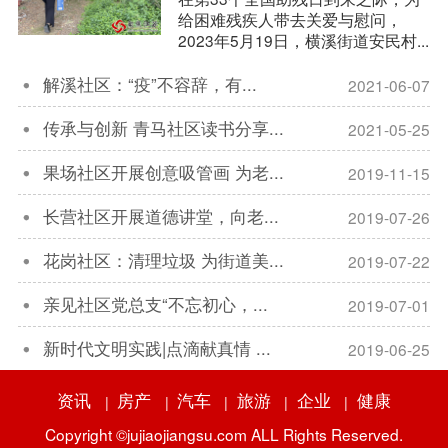
给困难残疾人带去关爱与慰问，
2023年5月19日，横溪街道安民村...
解溪社区：“疫”不容辞，有...
2021-06-07

传承与创新 青马社区读书分享...
2021-05-25

果场社区开展创意吸管画 为老...
2019-11-15

长营社区开展道德讲堂，向老...
2019-07-26

花岗社区：清理垃圾 为街道美...
2019-07-22

亲见社区党总支“不忘初心，...
2019-07-01

新时代文明实践|点滴献真情 ...
2019-06-25

资讯
房产
汽车
旅游
企业
健康
|
|
|
|
|
Copyright ©jujiaojiangsu.com ALL Rights Reserved.