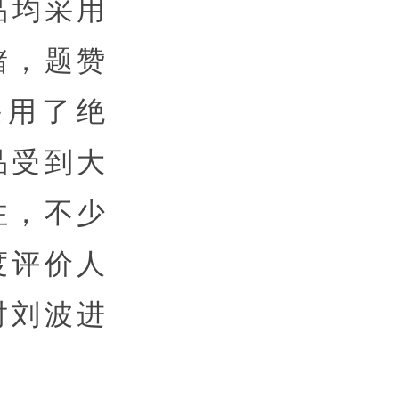
品均采用
赭，题赞
采用了绝
品受到大
注，不少
度评价人
对刘波进