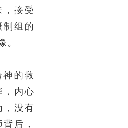
来，接受
摄制组的
像。
精神的救
华，内心
为，没有
师背后，