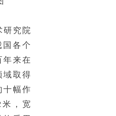
术研究院
我国各个
百年来在
领域取得
的十幅作
2米，宽