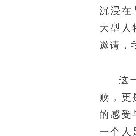
沉浸在
大型人
邀请，
这
赎，更
的感受
一个人