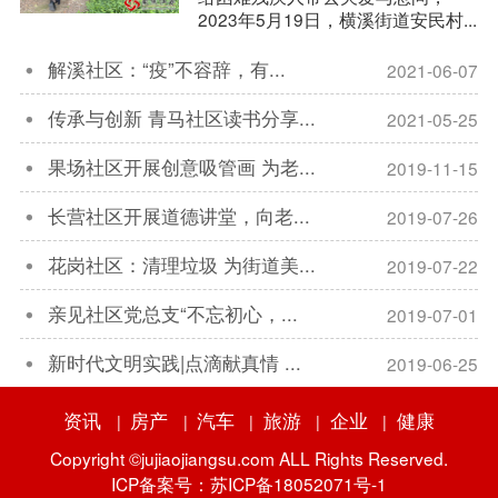
2023年5月19日，横溪街道安民村...
解溪社区：“疫”不容辞，有...
2021-06-07

传承与创新 青马社区读书分享...
2021-05-25

果场社区开展创意吸管画 为老...
2019-11-15

长营社区开展道德讲堂，向老...
2019-07-26

花岗社区：清理垃圾 为街道美...
2019-07-22

亲见社区党总支“不忘初心，...
2019-07-01

新时代文明实践|点滴献真情 ...
2019-06-25

资讯
房产
汽车
旅游
企业
健康
|
|
|
|
|
Copyright ©jujiaojiangsu.com ALL Rights Reserved.
ICP备案号：苏ICP备18052071号-1