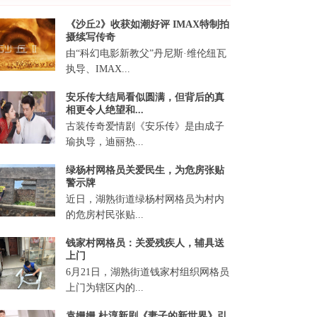
《沙丘2》收获如潮好评 IMAX特制拍
摄续写传奇
由“科幻电影新教父”丹尼斯·维伦纽瓦
执导、IMAX...
安乐传大结局看似圆满，但背后的真
相更令人绝望和...
古装传奇爱情剧《安乐传》是由成子
瑜执导，迪丽热...
绿杨村网格员关爱民生，为危房张贴
警示牌
近日，湖熟街道绿杨村网格员为村内
的危房村民张贴...
钱家村网格员：关爱残疾人，辅具送
上门
6月21日，湖熟街道钱家村组织网格员
上门为辖区内的...
袁姗姗 杜淳新剧《妻子的新世界》引