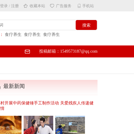
登录
注册
收藏本站
广告服务
手机站
/
：
食疗养生
食疗养生
食疗养生
投稿邮箱：1549573187@qq.com
最新新闻
东村开展中药保健锤手工制作活动 关爱残疾人传递健
温情