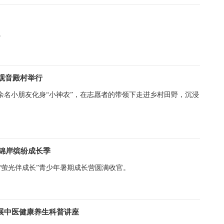
。
观音殿村举行
0余名小朋友化身“小神农”，在志愿者的带领下走进乡村田野，沉浸
 锦岸缤纷成长季
“萤光伴成长”青少年暑期成长营圆满收官。
展中医健康养生科普讲座