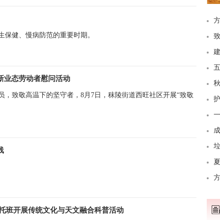
生保健、慢病防范的重要时期。
致
建
五行
新业态劳动者慰问活动
秋
员，致敬高温下的坚守者，8月7日，秣陵街道西旺社区开展“致敬
护
。
一
成
垃
线
暑托班开展传统文化与天文融合科普活动