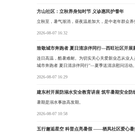
方山社区：立秋养身知时节 义诊惠民护耆年
立秋至，暑气渐消，昼夜温差加大，是中老年群众养
2026-08-07 16:32
致敬城市奔跑者 夏日清凉伴同行—西旺社区开展
连日高温，酷暑难耐。为切实关心关爱新业态从业人
城市奔跑者 夏日清凉伴同行”—夏季送清凉慰问活动
2026-08-07 16:29
建东村开展防溺水安全教育讲座 筑牢暑期安全防
暑期是溺水事故高发期。
2026-08-07 10:58
五行邂逅星空 科普点亮暑假 ——栖凤社区爱心