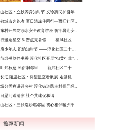
方山社区：立秋养身知时节 义诊惠民护耆年
敬城市奔跑者 夏日清凉伴同行—西旺社区开展新业态劳动者慰问活动
东村开展防溺水安全教育讲座 筑牢暑期安全防线
邂逅星空 科普点亮暑假 ——栖凤社区爱心暑托班开展传统文化与天文融合科普活动
启少年志 识韵知时节 ——淳化社区二十四节气之“立秋”节气主题活动
苗绿书签伴书香 淳化社区开展“扫黄打非”主题阅读活动
叶知秋意 民俗润邻里 ——新兴社区二十四节气之“立秋”节气主题活动
长汇|陵里社区：仰望星空看航展·走进机御探科技
圾分类宣讲进乡村 淳化街道民主村倡导绿色新风尚
夏日慰问送清凉 社企共建促和谐
方山社区：三伏巡诊惠邻里 初心相伴暖夕阳
推荐新闻