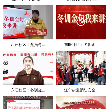
󰀛
󰀛
西旺社区：党员冬...
东旺社区：冬训金...
󰀛
󰀛
东旺社区：冬训金...
江宁街道消防安全...