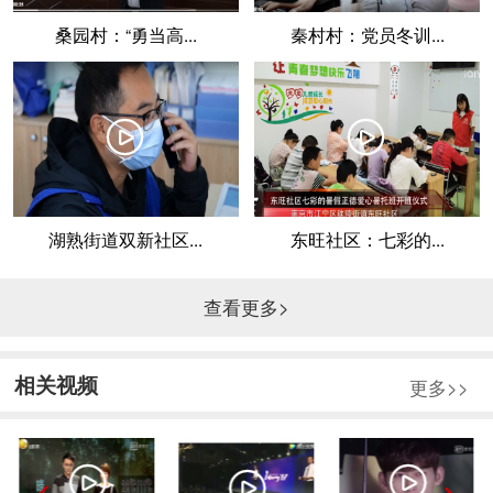
桑园村：“勇当高...
秦村村：党员冬训...
󰀛
󰀛
湖熟街道双新社区...
东旺社区：七彩的...
查看更多>
相关视频
更多>>
󰀛
󰀛
󰀛