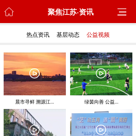
聚焦江苏·资讯

热点资讯
基层动态
公益视频
󰀛
󰀛
晨市寻鲜 溯源江...
绿茵向善 公益...
󰀛
󰀛