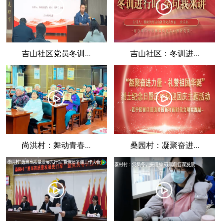
󰀛
󰀛
吉山社区党员冬训...
吉山社区：冬训进...
󰀛
󰀛
尚洪村：舞动青春...
桑园村：凝聚奋进...
󰀛
󰀛