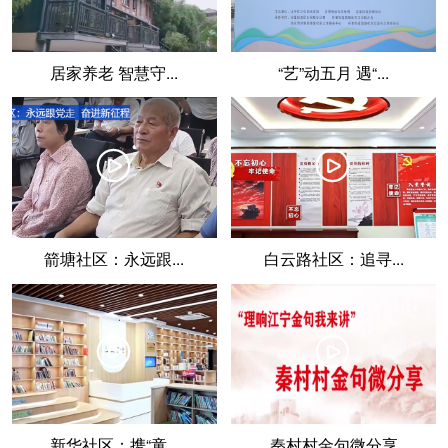
居家养老 智慧守...
“艺”动五月 遇“...
󰀛
󰀛
箭塘社区：永远跟...
白云路社区：追寻...
󰀛
󰀛
新华社区：携“童...
秦村村金句微分享