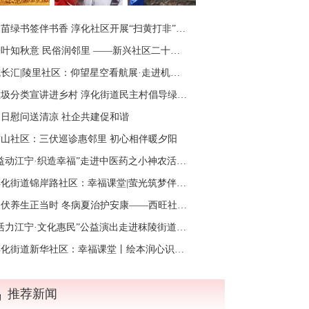
苗绿书签伴书香 淳化社区开展“扫黄打非”主题阅读活动
叶知秋意 民俗润邻里 ——新兴社区二十四节气之“立秋”节气主题活动
长汇|陵里社区：仰望星空看航展·走进机御探科技
圾分类宣讲进乡村 淳化街道民主村倡导绿色新风尚
夏日慰问送清凉 社企共建促和谐
方山社区：三伏巡诊惠邻里 初心相伴暖夕阳
益动江宁·织造幸福”走进中医药之小神农活动在观音殿村举行
化街道锦岸路社区：幸福课堂|萤光筑梦伴夏行 锦岸缤纷成长季
伏养生正当时 冬病夏治护安康——西旺社区开展中医健康养生科普讲座
活力江宁·文化惠民”公益演出走进秣陵街道凤凰村
化街道新华社区：幸福课堂丨绘本润心识情绪 阳光相伴共成长
推荐新闻