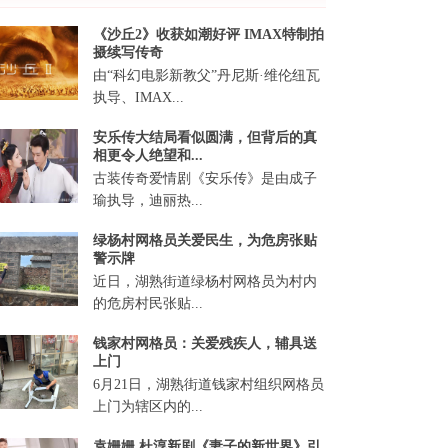
《沙丘2》收获如潮好评 IMAX特制拍
摄续写传奇
由“科幻电影新教父”丹尼斯·维伦纽瓦
执导、IMAX...
安乐传大结局看似圆满，但背后的真
相更令人绝望和...
古装传奇爱情剧《安乐传》是由成子
瑜执导，迪丽热...
绿杨村网格员关爱民生，为危房张贴
警示牌
近日，湖熟街道绿杨村网格员为村内
的危房村民张贴...
钱家村网格员：关爱残疾人，辅具送
上门
6月21日，湖熟街道钱家村组织网格员
上门为辖区内的...
袁姗姗 杜淳新剧《妻子的新世界》引