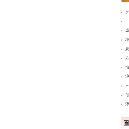
护
一
成
垃
“
淳
三
“
淳