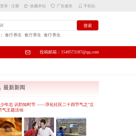
登录
注册
收藏本站
广告服务
手机站
/
：
食疗养生
食疗养生
食疗养生
投稿邮箱：1549573187@qq.com
最新新闻
少年志 识韵知时节 ——淳化社区二十四节气之“立
节气主题活动