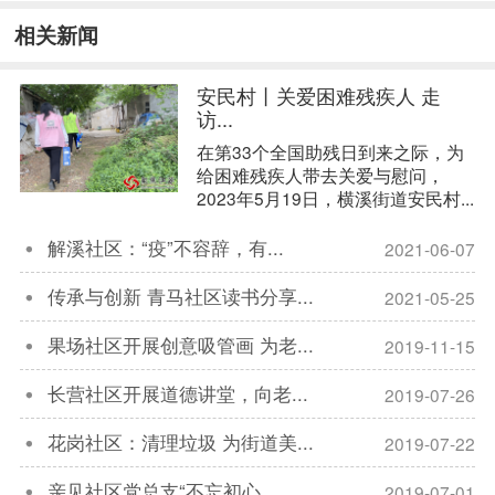
相关新闻
安民村丨关爱困难残疾人 走
访...
在第33个全国助残日到来之际，为
给困难残疾人带去关爱与慰问，
2023年5月19日，横溪街道安民村...
解溪社区：“疫”不容辞，有...
2021-06-07

传承与创新 青马社区读书分享...
2021-05-25

果场社区开展创意吸管画 为老...
2019-11-15

长营社区开展道德讲堂，向老...
2019-07-26

花岗社区：清理垃圾 为街道美...
2019-07-22

亲见社区党总支“不忘初心，...
2019-07-01
