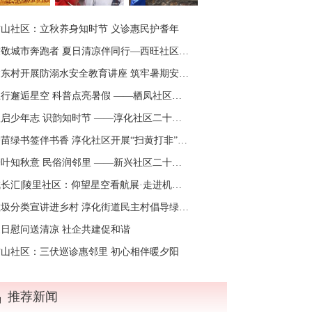
方山社区：立秋养身知时节 义诊惠民护耆年
敬城市奔跑者 夏日清凉伴同行—西旺社区开展新业态劳动者慰问活动
东村开展防溺水安全教育讲座 筑牢暑期安全防线
邂逅星空 科普点亮暑假 ——栖凤社区爱心暑托班开展传统文化与天文融合科普活动
启少年志 识韵知时节 ——淳化社区二十四节气之“立秋”节气主题活动
苗绿书签伴书香 淳化社区开展“扫黄打非”主题阅读活动
叶知秋意 民俗润邻里 ——新兴社区二十四节气之“立秋”节气主题活动
长汇|陵里社区：仰望星空看航展·走进机御探科技
圾分类宣讲进乡村 淳化街道民主村倡导绿色新风尚
夏日慰问送清凉 社企共建促和谐
方山社区：三伏巡诊惠邻里 初心相伴暖夕阳
推荐新闻