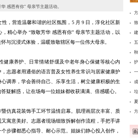
华 感恩有你” 母亲节主题活动。
性，营造温馨和谐的社区氛围，5 月 9 日，淳化社区新
致
精心举办 “致敬芳华 感恩有你” 母亲节主题活动，以
建
关怀与沉浸式体验，温暖致敬辖区每一位伟大母亲。
五行
秋
性健康养护、日常情绪舒缓及中老年身心保健等核心内
护
中，志愿者用通俗的语言普及女性养生常识与居家健康护
一
身心调养，学会善待自己、乐享生活，树立健康积极的生
成
的答疑解惑，让在场每一位姐妹都收获满满、倍感暖心。
垃
作暨仿真花装饰手工环节温情启幕。肌理画层次丰富、质
观又寓意美好。志愿者现场细致拆解创作流程，手把手讲
一个步骤都悉心指导、耐心示范。姐妹们静心投入创作，