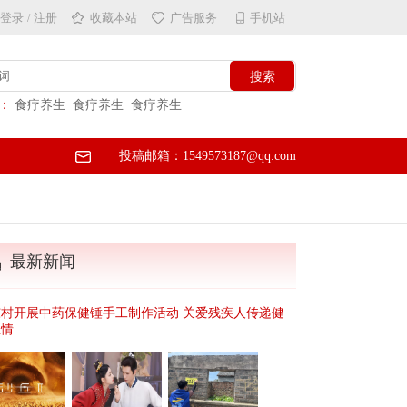
登录
注册
收藏本站
广告服务
手机站
/
：
食疗养生
食疗养生
食疗养生
投稿邮箱：1549573187@qq.com
最新新闻
东村开展中药保健锤手工制作活动 关爱残疾人传递健
温情