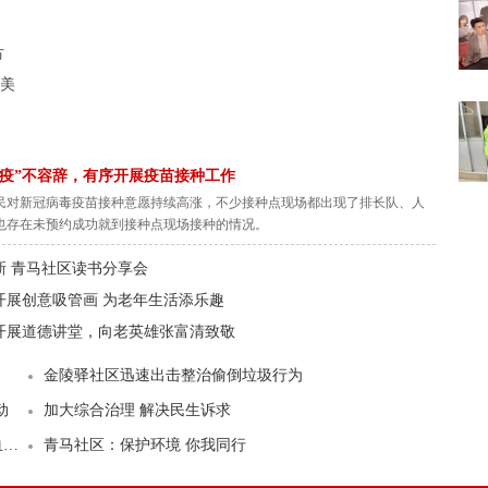
节
最美
“疫”不容辞，有序开展疫苗接种工作
民对新冠病毒疫苗接种意愿持续高涨，不少接种点现场都出现了排长队、人
也存在未预约成功就到接种点现场接种的情况。
新 青马社区读书分享会
开展创意吸管画 为老年生活添乐趣
开展道德讲堂，向老英雄张富清致敬
金陵驿社区迅速出击整治偷倒垃圾行为
动
加大综合治理 解决民生诉求
动
青马社区：保护环境 你我同行