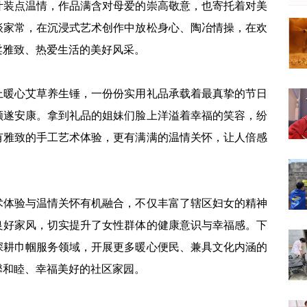
叶装点温情，作品满含对母爱的崇高敬意，也寄托着对美
谈家常，在沉浸式艺术创作中放松身心、陶冶情操，在欢
柔雅致、热爱生活的美好风采。
上暖心艾草养生锤，一份份实用礼品承载着最真挚的节日
顺遂安康。拿到礼品的姐妹们脸上洋溢着幸福的笑容，纷
有雅致的手工艺术体验，更有满满的温情关怀，让人倍感
术体验与温情关怀有机融合，不仅丰富了辖区妇女的精神
良好家风，切实提升了女性群体的健康意识与幸福感。下
深耕巾帼服务领域，开展更多暖心便民、兼具文化内涵的
馨和睦、幸福美好的社区家园。