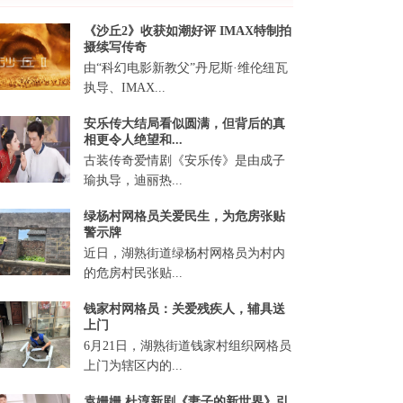
《沙丘2》收获如潮好评 IMAX特制拍
摄续写传奇
由“科幻电影新教父”丹尼斯·维伦纽瓦
执导、IMAX...
安乐传大结局看似圆满，但背后的真
相更令人绝望和...
古装传奇爱情剧《安乐传》是由成子
瑜执导，迪丽热...
绿杨村网格员关爱民生，为危房张贴
警示牌
近日，湖熟街道绿杨村网格员为村内
的危房村民张贴...
钱家村网格员：关爱残疾人，辅具送
上门
6月21日，湖熟街道钱家村组织网格员
上门为辖区内的...
袁姗姗 杜淳新剧《妻子的新世界》引