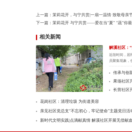
上一篇：
茉莉花开，与宁共赏|一扇一温情·致敬母亲
下一篇：
茉莉花开 与宁共赏——爱在当“夏” “蔬”你
相关新闻
解溪社区：
近段时间，居
员聚集现象，
传承与创
果场社区
长营社区
花岗社区：清理垃圾 为街道美容
亲见社区党总支“不忘初心，牢记使命”主题党日活
新时代文明实践|点滴献真情 解溪社区开展无偿献血活