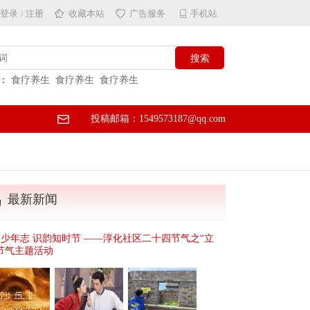
登录
注册
收藏本站
广告服务
手机站
/
：
食疗养生
食疗养生
食疗养生
投稿邮箱：1549573187@qq.com
最新新闻
少年志 识韵知时节 ——淳化社区二十四节气之“立
节气主题活动