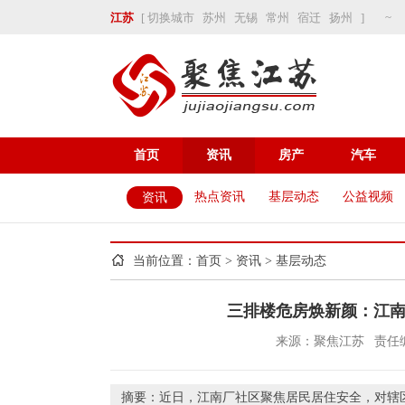
~
江苏
[
切换城市
苏州
无锡
常州
宿迁
扬州
]
首页
资讯
房产
汽车
热点资讯
基层动态
公益视频
资讯
当前位置：
首页
>
资讯
>
基层动态
三排楼危房焕新颜：江南
来源：聚焦江苏
责任
摘要：近日，江南厂社区聚焦居民居住安全，对辖