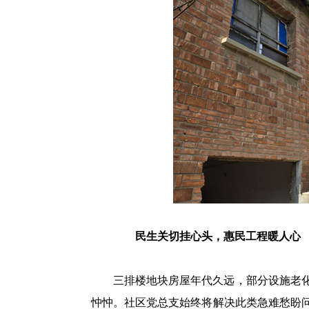
民生关切挂心头，惠民工程暖人心
三排楼地块房屋年代久远，部分设施老
忡忡。社区党总支始终将解决此类急难愁盼