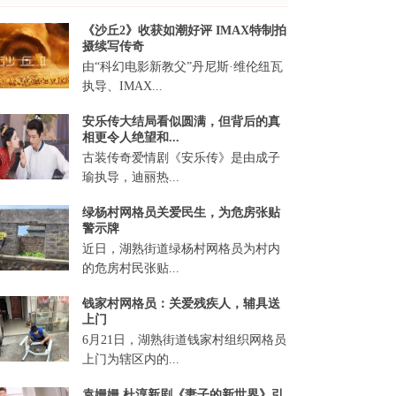
《沙丘2》收获如潮好评 IMAX特制拍
摄续写传奇
由“科幻电影新教父”丹尼斯·维伦纽瓦
执导、IMAX...
安乐传大结局看似圆满，但背后的真
相更令人绝望和...
古装传奇爱情剧《安乐传》是由成子
瑜执导，迪丽热...
绿杨村网格员关爱民生，为危房张贴
警示牌
近日，湖熟街道绿杨村网格员为村内
的危房村民张贴...
钱家村网格员：关爱残疾人，辅具送
上门
6月21日，湖熟街道钱家村组织网格员
上门为辖区内的...
袁姗姗 杜淳新剧《妻子的新世界》引