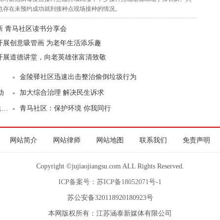
也存在未预约成功就到接种点现场接种的情况。
新 青马社区读书分享会
开展创意吸管画 为老年生活添乐趣
开展道德讲堂，向老英雄张富清致敬
金陵驿社区迅速出击整治偷倒垃圾行为
动
加大综合治理 解决民生诉求
动
青马社区：保护环境 你我同行
网站简介
网站律师
网站地图
联系我们
免责声明
Copyright ©jujiaojiangsu.com ALL Rights Reserved.
ICP备案号：苏ICP备18052071号-1
苏公安备320118920180923号
本网版权所有：江苏涵泰新媒体有限公司