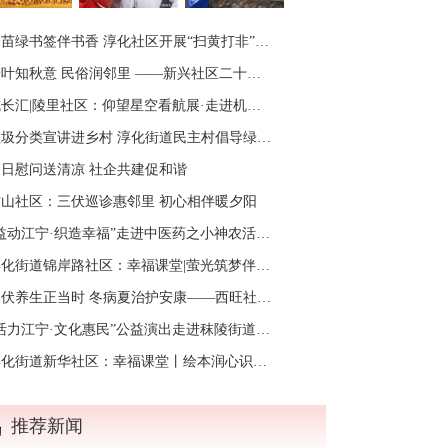
苗绿书签伴书香 淳化社区开展“扫黄打非”主题阅读活动
叶知秋意 民俗润邻里 ——新兴社区二十四节气之“立秋”节气主题活动
长汇|陵里社区：仰望星空看航展·走进机御探科技
圾分类宣讲进乡村 淳化街道民主村倡导绿色新风尚
夏日慰问送清凉 社企共建促和谐
方山社区：三伏巡诊惠邻里 初心相伴暖夕阳
益动江宁·织造幸福”走进中医药之小神农活动在观音殿村举行
化街道锦岸路社区：幸福课堂|萤光筑梦伴夏行 锦岸缤纷成长季
伏养生正当时 冬病夏治护安康——西旺社区开展中医健康养生科普讲座
活力江宁·文化惠民”公益演出走进秣陵街道凤凰村
化街道新华社区：幸福课堂丨绘本润心识情绪 阳光相伴共成长
推荐新闻