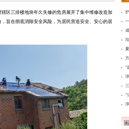
对辖区三排楼地块年久失修的危房展开了集中维修改造加
护
力，旨在彻底消除安全风险，为居民营造安全、安心的居
一
成
垃
“
淳
三
“
淳